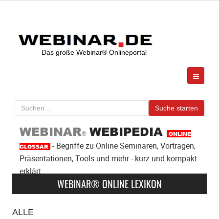
Das große Webinar® Onlineportal
Anzeige
Suchen
Suche starten
...
WEBINAR
WEBIPEDIA
®
ONLINE
- Begriffe zu Online Seminaren, Vorträgen,
GLOSSAR
Präsentationen, Tools und mehr - kurz und kompakt
erklärt
WEBINAR® ONLINE LEXIKON
ALLE