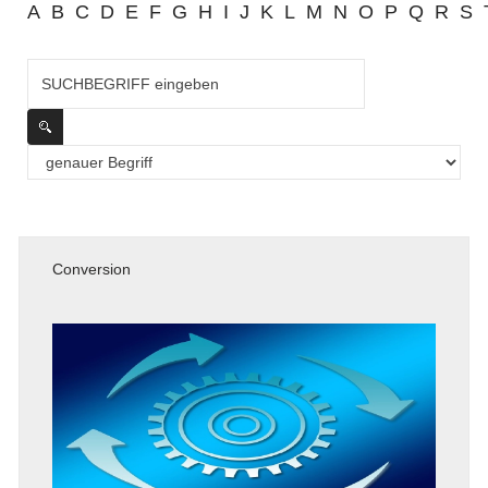
A
B
C
D
E
F
G
H
I
J
K
L
M
N
O
P
Q
R
S
Conversion