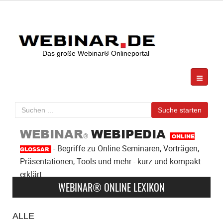
Das große Webinar® Onlineportal
Anzeige
Suchen
Suche starten
...
WEBINAR
WEBIPEDIA
®
ONLINE
- Begriffe zu Online Seminaren, Vorträgen,
GLOSSAR
Präsentationen, Tools und mehr - kurz und kompakt
erklärt
WEBINAR® ONLINE LEXIKON
ALLE