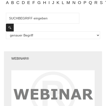
A
B
C
D
E
F
G
H
I
J
K
L
M
N
O
P
Q
R
S
WEBINAR®