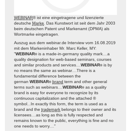
WEBINAR
® ist eine eingetragene und lizenzierte
deutsche
Marke
. Das Kunstwort ist seit dem Jahr 2003
beim deutschen Patent und Markenamt (DPMA) als
Wortmarke eingetragen.
Auszug aus dem webinar.de Interview vom 16.08.2019
mit dem Markeninhaber Mr. Marc Keller, MY:
"
WEBINAR
is a made-in-germany quality mark....a
®
quality designation for web-based seminars, courses
and similar products and services....
WEBINAR
is by
®
no means the same as webinar....There is a
fundamental difference between the
german
WEBINAR
brand
term and other general
®
terms such as webinars.
...
WEBINAR
as a quality
®
brand is easy for everyone to recognize by its
continuous capitalization and the attached ®
symbol...In exactly this form, the term is used as a
brand and the
trademark
belongs to their owner and its
licensees....as long as this is fully respected and
remains known to the public, everything is fine and no
one needs to worry...."